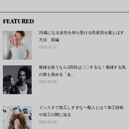
FEATURED
25歳になる女性を待ち受ける性差別を蹴とばす
方法 前編
2020.07.17
復縁を狙うなら1回目は〇〇するな！復縁する気
の彼も覚める「あ...
2020.06.28
インスタで加工しすぎな一般人とは？加工技術
や加工の闇に迫る
2020.02.20