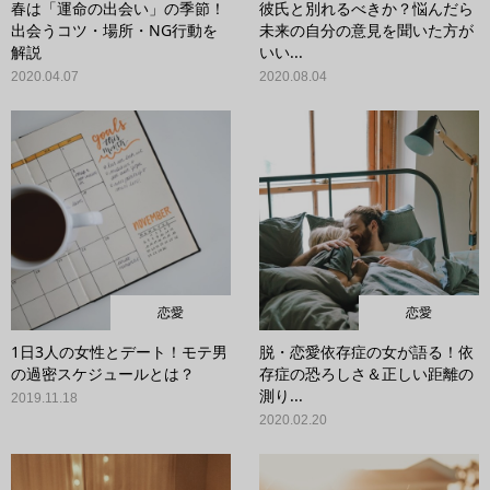
春は「運命の出会い」の季節！
彼氏と別れるべきか？悩んだら
出会うコツ・場所・NG行動を
未来の自分の意見を聞いた方が
解説
いい...
2020.04.07
2020.08.04
恋愛
恋愛
1日3人の女性とデート！モテ男
脱・恋愛依存症の女が語る！依
の過密スケジュールとは？
存症の恐ろしさ＆正しい距離の
測り...
2019.11.18
2020.02.20