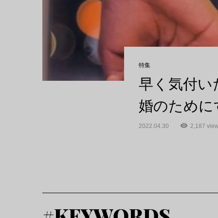
特集
早く気付い
婚のために
2022.04.30
2,187 vie
#
KEYWORDS