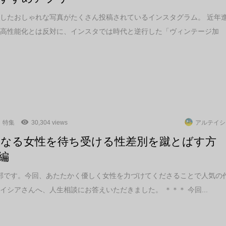
したおしゃれな写真がたくさん投稿されているインスタグラム。 近年
の高性能化とは反対に、インスタでは時代と逆行した「ヴィンテージ加
特集
30,304 views
アルテイシ
になる女性を待ち受ける性差別を蹴とばす方
編
編集部です。今回、あたたかく優しく女性を力づけてくださることで人気の
イシアさんへ、人生相談にお答えいただきました。 ＊＊＊ 今回...