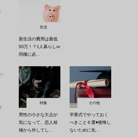
進
生活
新生活の費用は最低
50万！？1人暮らしor
同棲に必...
ア
特集
その他
作
男性の小さな欠点が
卒業式でやっておく
気になって、恋人候
べきこと６選♥後悔し
補から外してし...
ないために先...