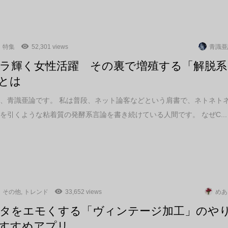
特集
52,301 views
青識亜
ラ輝く女性活躍 その裏で増殖する「解脱系
とは
、青識亜論です。 私は普段、ネット論客などという肩書で、ネトネト
を引くような粘着質の発酵系言論を書き続けている人間です。 なぜC...
その他
,
トレンド
33,652 views
めあ
タをエモくする「ヴィンテージ加工」のや
すすめアプリ