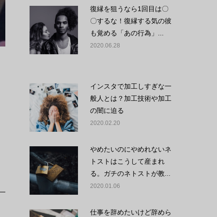
復縁を狙うなら1回目は〇
〇するな！復縁する気の彼
も覚める「あの行為」...
2020.06.28
インスタで加工しすぎな一
般人とは？加工技術や加工
の闇に迫る
2020.02.20
やめたいのにやめれないネ
トストはこうして産まれ
る。ガチのネトストが教...
2020.01.06
仕事を辞めたいけど辞めら