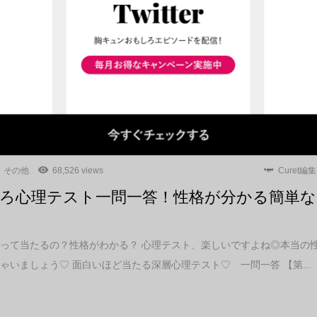
由とは
の誕生日 26歳の貴方はとある男性とお付き合いを始めました。 お相手
社員。彼も結婚には前向きなようで「30歳くらいで結婚したいな...
その他
68,526 views
Curet編
ろ心理テスト一問一答！性格が分かる簡単な
って当たるの？性格がわかる？ 心理テスト、楽しいですよね◎本当の
ゃいましょう♡ 面白いほど当たる深層心理テスト♡ 一問一答 【第...