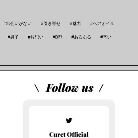
出会いがない
引き寄せ
魅力
ヘアオイル
男子
片思い
B型
あるある
辛い
特集
,
恋愛
,
彼氏
,
結婚
105,005 views
ラブホの上
近、良好な関係だと思っていた彼に突然フラ