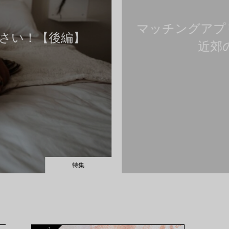
マッチングアプリで1
【後編】
近郊のおす
特集