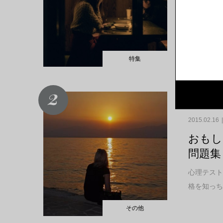
れた理
1人ぼっち
1歳上の会
特集
2015.02.16
おもし
問題集
心理テスト
格を知っち
その他