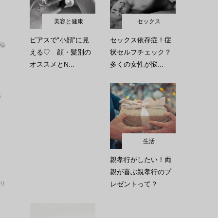
美容と健康
セックス
ピアスで“小顔”に見
セックス依存症！症
論
える♡ 顔・髪別の
状セルフチェック？
オススメとN...
多くの女性が悩...
ネ
生活
親孝行がしたい！両
親が喜ぶ親孝行のプ
レゼントって？
り
り