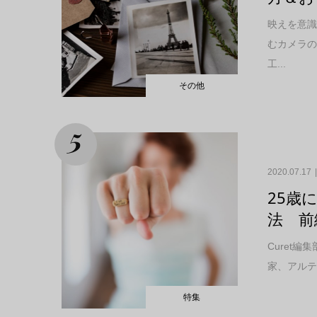
映えを意識
むカメラ
工...
その他
2020.07.17
25歳
法 前
Curet
家、アルテ
特集