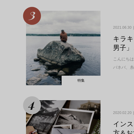
2021.06.30
キラキ
男子」
こんにちは
バネバ、糸
特集
2020.02.20
インス
方＆お