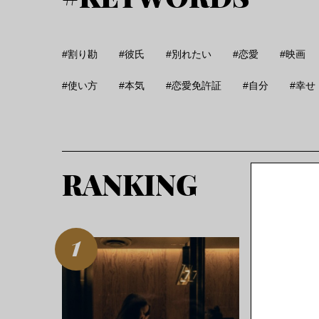
割り勘
彼氏
別れたい
恋愛
映画
使い方
本気
恋愛免許証
自分
幸せ
RANKING
2020.02.25
結婚間