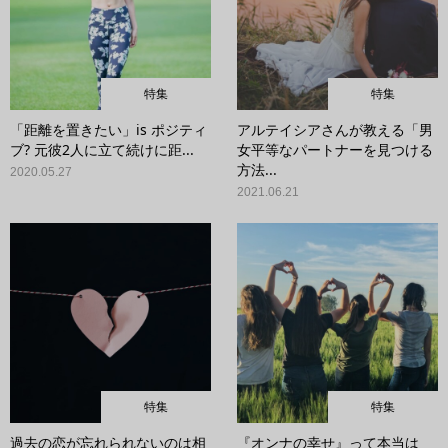
特集
特集
「距離を置きたい」is ポジティ
アルテイシアさんが教える「男
ブ? 元彼2人に立て続けに距...
女平等なパートナーを見つける
方法...
2020.05.27
2021.06.21
特集
特集
過去の恋が忘れられないのは相
『オンナの幸せ』って本当は