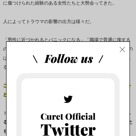
に傷つけられた経験のある女性たちと大勢会ってきた。
人によってトラウマの影響の出方は様々だ。
「男性に近づかれるとパニックになる」「職場で普通に接する
のは平気だけど、男性と2人きりになると怖い」「普通に話すの
は平気だけど、体に触られると怖い」「好意や性欲を向けられ
ると嫌悪感を抱く」等など、いろんなケースがある。
こうしたトラウマからの回復には、適切なケアを受けられたか
どうか？が鍵になる。
トラウマ治療の専門家の本にも「
トラウマ体験後に支えてくれ
る味方がいたか？1人で抱えなければならなかったか？がもっと
も大きな影響を与える
」と書いている。