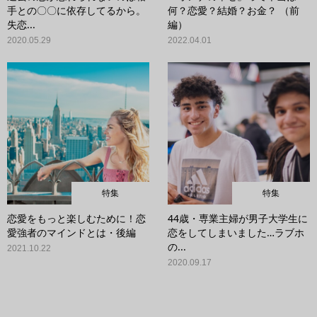
手との〇〇に依存してるから。
何？恋愛？結婚？お金？ （前
失恋...
編）
2020.05.29
2022.04.01
特集
特集
恋愛をもっと楽しむために！恋
44歳・専業主婦が男子大学生に
愛強者のマインドとは・後編
恋をしてしまいました…ラブホ
の...
2021.10.22
2020.09.17