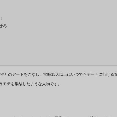
！
せろ
女性とのデートをこなし、常時15人以上はいつでもデートに行ける
いうモテを集結したような人物です。