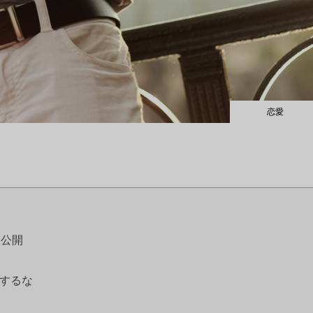
恋愛
を公開
するな