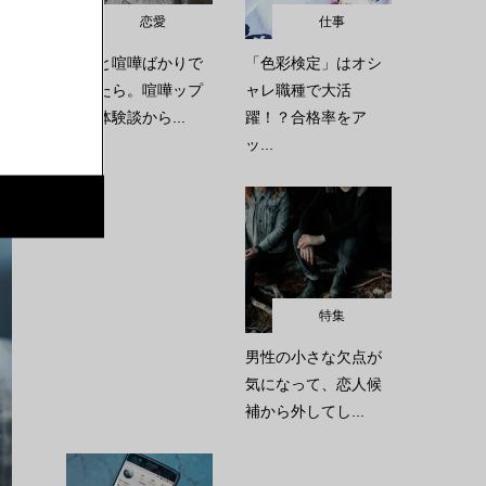
恋愛
仕事
彼氏と喧嘩ばかりで
「色彩検定」はオシ
疲れたら。喧嘩ップ
ャレ職種で大活
ルの体験談から...
躍！？合格率をア
ッ...
特集
男性の小さな欠点が
気になって、恋人候
補から外してし...