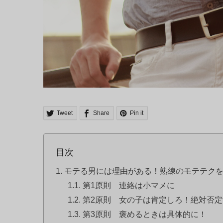
Tweet
Share
Pin it
目次
モテる男には理由がある！熟練のモテテク
第1原則 連絡は小マメに
第2原則 女の子は肯定しろ！絶対否定
第3原則 褒めるときは具体的に！