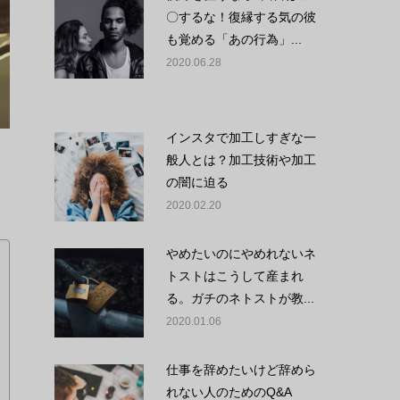
〇するな！復縁する気の彼
も覚める「あの行為」...
2020.06.28
インスタで加工しすぎな一
般人とは？加工技術や加工
の闇に迫る
2020.02.20
やめたいのにやめれないネ
トストはこうして産まれ
る。ガチのネトストが教...
2020.01.06
仕事を辞めたいけど辞めら
れない人のためのQ&A