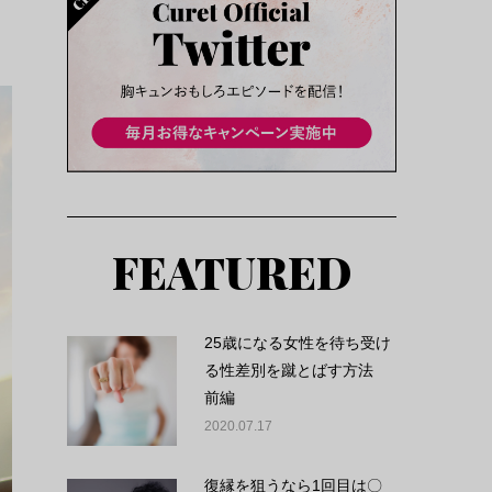
FEATURED
25歳になる女性を待ち受け
る性差別を蹴とばす方法
前編
2020.07.17
復縁を狙うなら1回目は〇