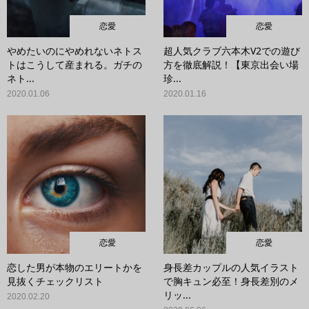
恋愛
恋愛
やめたいのにやめれないネトス
超人気クラブ六本木V2での遊び
トはこうして産まれる。ガチの
方を徹底解説！【東京出会い場
ネト...
珍...
2020.01.06
2020.01.16
恋愛
恋愛
恋した男が本物のエリートかを
身長差カップルの人気イラスト
見抜くチェックリスト
で胸キュン必至！身長差別のメ
リッ...
2020.02.20