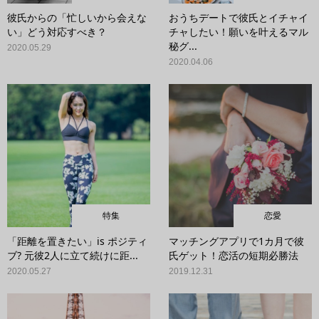
彼氏からの「忙しいから会えな
おうちデートで彼氏とイチャイ
い」どう対応すべき？
チャしたい！願いを叶えるマル
秘グ...
2020.05.29
2020.04.06
特集
恋愛
「距離を置きたい」is ポジティ
マッチングアプリで1カ月で彼
ブ? 元彼2人に立て続けに距...
氏ゲット！恋活の短期必勝法
2020.05.27
2019.12.31