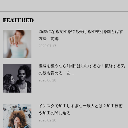
FEATURED
25歳になる女性を待ち受ける性差別を蹴とばす
方法 前編
2020.07.17
復縁を狙うなら1回目は〇〇するな！復縁する気
の彼も覚める「あ...
2020.06.28
インスタで加工しすぎな一般人とは？加工技術
や加工の闇に迫る
2020.02.20