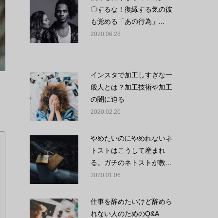
〇するな！復縁する気の彼
も覚める「あの行為」...
2020.06.28
インスタで加工しすぎな一
般人とは？加工技術や加工
の闇に迫る
2020.02.20
やめたいのにやめれないネ
トストはこうして産まれ
る。ガチのネトストが教...
2020.01.06
仕事を辞めたいけど辞めら
れない人のためのQ&A