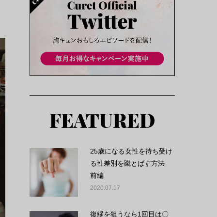
FEATURED
25歳になる女性を待ち受け
る性差別を蹴とばす方法
前編
2020.07.17
復縁を狙うなら1回目は〇