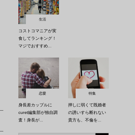
生活
コストコマニアが実
食してランキング！
マジでおすすめ...
恋愛
特集
身長差カップルに
押しに弱くて既婚者
curet編集部が独自調
の誘いすら断れない
査！身長が...
貴方も、不倫を...