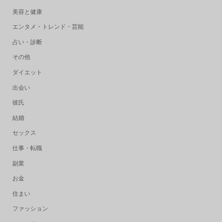
美容と健康
エンタメ・トレンド・芸能
占い・診断
その他
ダイエット
出会い
彼氏
結婚
セックス
仕事・転職
副業
お金
住まい
ファッション