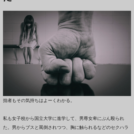
拙者もその気持ちはよーくわかる。
私も女子校から国立大学に進学して、男尊女卑にぶん殴られ
た。男からブスと罵倒されつつ、胸に触られるなどのセクハラ