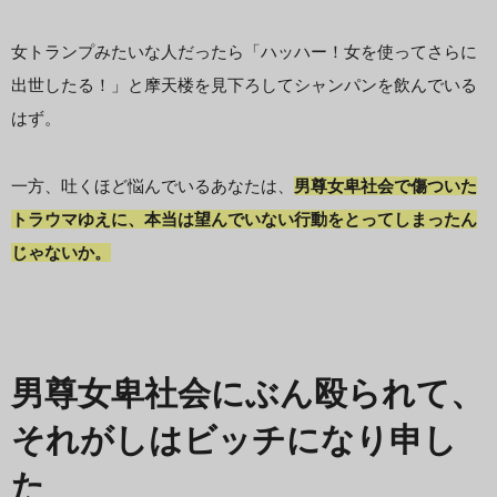
女トランプみたいな人だったら「ハッハー！女を使ってさらに
出世したる！」と摩天楼を見下ろしてシャンパンを飲んでいる
はず。
一方、吐くほど悩んでいるあなたは、
男尊女卑社会で傷ついた
トラウマゆえに、本当は望んでいない行動をとってしまったん
じゃないか。
男尊女卑社会にぶん殴られて、
それがしはビッチになり申し
た