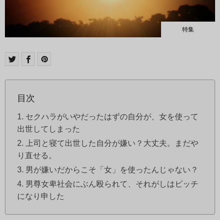
特集
目次
セクハラがいやだったはずの自分が、女を使って
出世してしまった
上司と寝て出世した自分が嫌い？大丈夫。まだや
り直せる。
男が嫌いだからこそ「女」を使ったんじゃない？
男尊女卑社会にぶん殴られて、それがしはビッチ
になり申した