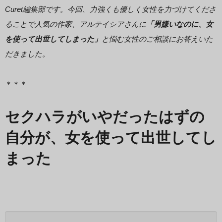
Curet編集部です。今回、力強くも優しく女性を力づけてくださ
ることで人気の作家、アルテイシアさんに
「男嫌いなのに、女
を使って出世してしまった」
と悩む女性のご相談にお答えいた
だきました。
＊＊＊
セクハラがいやだったはずの
自分が、女を使って出世してし
まった