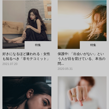
特集
特集
好きになるほど嫌われる：女性
保護中: 「出会いがない」とい
も知るべき「非モテコミット」
う人が目を背けている、本当の
問...
2021.07.20
2020.05.31