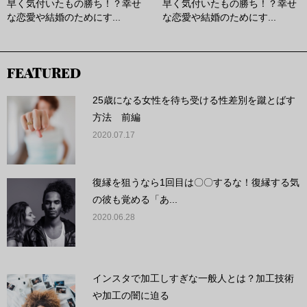
早く気付いたもの勝ち！？幸せ
早く気付いたもの勝ち！？幸せ
な恋愛や結婚のためにす...
な恋愛や結婚のためにす...
FEATURED
25歳になる女性を待ち受ける性差別を蹴とばす
方法 前編
2020.07.17
復縁を狙うなら1回目は〇〇するな！復縁する気
の彼も覚める「あ...
2020.06.28
インスタで加工しすぎな一般人とは？加工技術
や加工の闇に迫る