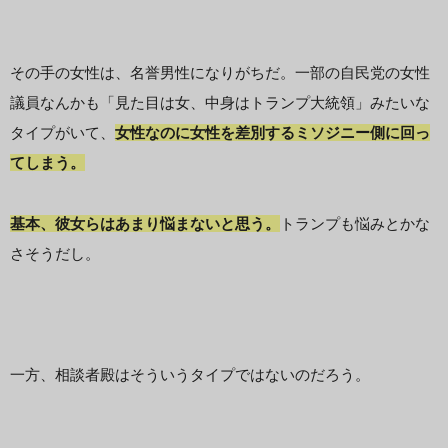
その手の女性は、名誉男性になりがちだ。一部の自民党の女性
議員なんかも「見た目は女、中身はトランプ大統領」みたいな
タイプがいて、
女性なのに女性を差別するミソジニー側に回っ
てしまう。
基本、彼女らはあまり悩まないと思う。
トランプも悩みとかな
さそうだし。
一方、相談者殿はそういうタイプではないのだろう。