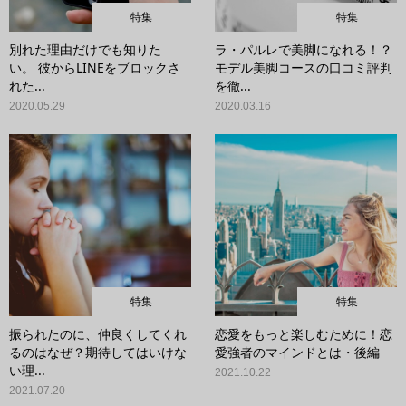
特集
特集
別れた理由だけでも知りた
ラ・パルレで美脚になれる！？
い。 彼からLINEをブロックさ
モデル美脚コースの口コミ評判
れた...
を徹...
2020.05.29
2020.03.16
特集
特集
振られたのに、仲良くしてくれ
恋愛をもっと楽しむために！恋
るのはなぜ？期待してはいけな
愛強者のマインドとは・後編
い理...
2021.10.22
2021.07.20