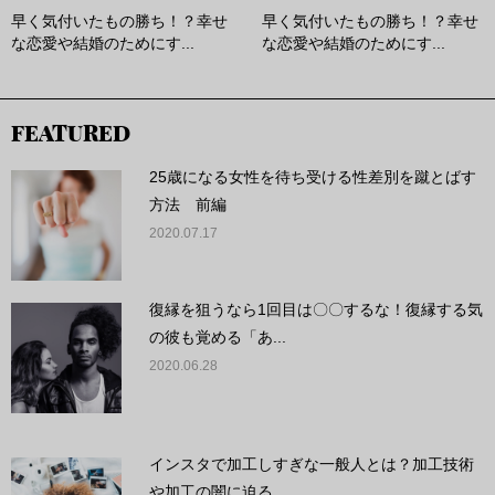
早く気付いたもの勝ち！？幸せ
早く気付いたもの勝ち！？幸せ
な恋愛や結婚のためにす...
な恋愛や結婚のためにす...
FEATURED
25歳になる女性を待ち受ける性差別を蹴とばす
方法 前編
2020.07.17
復縁を狙うなら1回目は〇〇するな！復縁する気
の彼も覚める「あ...
2020.06.28
インスタで加工しすぎな一般人とは？加工技術
や加工の闇に迫る