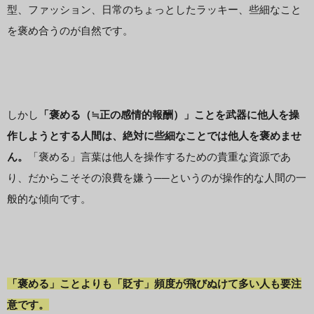
型、ファッション、日常のちょっとしたラッキー、些細なこと
を褒め合うのが自然です。
しかし
「褒める（≒正の感情的報酬）」ことを武器に他人を操
作しようとする人間は、絶対に些細なことでは他人を褒めませ
ん。
「褒める」言葉は他人を操作するための貴重な資源であ
り、だからこそその浪費を嫌う──というのが操作的な人間の一
般的な傾向です。
「褒める」ことよりも「貶す」頻度が飛びぬけて多い人も要注
意です。