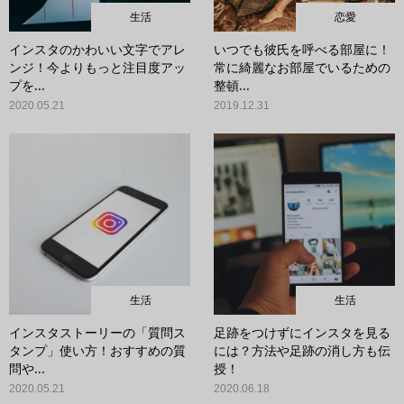
生活
恋愛
インスタのかわいい文字でアレ
いつでも彼氏を呼べる部屋に！
ンジ！今よりもっと注目度アッ
常に綺麗なお部屋でいるための
プを...
整頓...
2020.05.21
2019.12.31
生活
生活
インスタストーリーの「質問ス
足跡をつけずにインスタを見る
タンプ」使い方！おすすめの質
には？方法や足跡の消し方も伝
問や...
授！
2020.05.21
2020.06.18