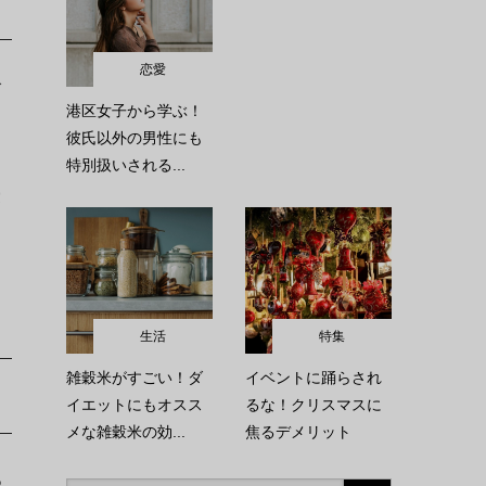
恋愛
で
港区女子から学ぶ！
彼氏以外の男性にも
特別扱いされる...
愛
生活
特集
雑穀米がすごい！ダ
イベントに踊らされ
イエットにもオスス
るな！クリスマスに
メな雑穀米の効...
焦るデメリット
あ