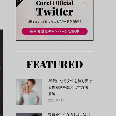
FEATURED
25歳になる女性を待ち受け
る性差別を蹴とばす方法
前編
2020.07.17
復縁を狙うなら1回目は〇