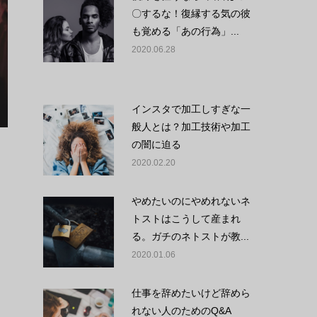
〇するな！復縁する気の彼
も覚める「あの行為」...
2020.06.28
インスタで加工しすぎな一
般人とは？加工技術や加工
の闇に迫る
2020.02.20
やめたいのにやめれないネ
トストはこうして産まれ
る。ガチのネトストが教...
2020.01.06
仕事を辞めたいけど辞めら
れない人のためのQ&A