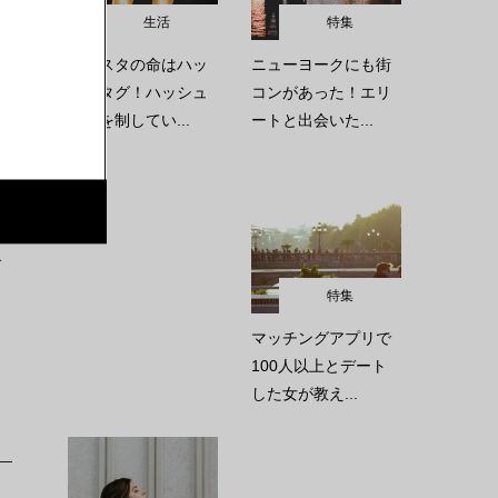
生活
特集
インスタの命はハッ
ニューヨークにも街
シュタグ！ハッシュ
コンがあった！エリ
な
タグを制してい...
ートと出会いた...
。
で
特集
マッチングアプリで
100人以上とデート
した女が教え...