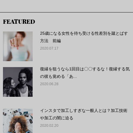
FEATURED
25歳になる女性を待ち受ける性差別を蹴とばす
方法 前編
2020.07.17
復縁を狙うなら1回目は〇〇するな！復縁する気
の彼も覚める「あ...
2020.06.28
インスタで加工しすぎな一般人とは？加工技術
や加工の闇に迫る
2020.02.20