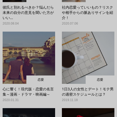
彼氏と別れるべきか？悩んだら
社内恋愛っていいもの？リスク
未来の自分の意見を聞いた方が
や相手からの脈ありサインを紹
いい...
介！
2020.08.04
2020.07.06
恋愛
恋愛
心に響く！現代版・恋愛の名言
1日3人の女性とデート！モテ男
集～漫画・ドラマ・映画編～
の過密スケジュールとは？
2020.01.31
2019.11.18