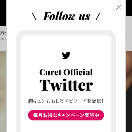
恋愛
男性筆者が友人の恋愛を観察して分かった！別れた方がいい男の特...
2020.04.07
恋愛
,
出会い
,
結婚