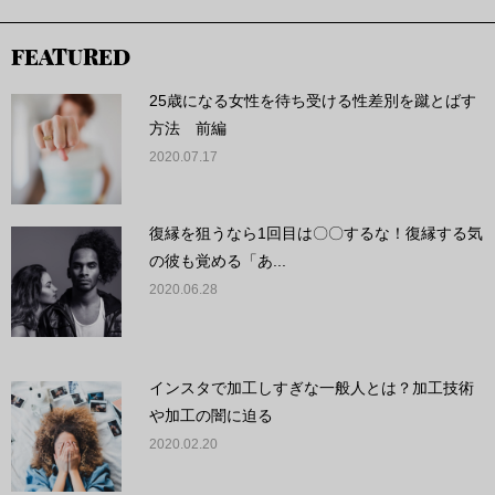
FEATURED
25歳になる女性を待ち受ける性差別を蹴とばす
方法 前編
2020.07.17
復縁を狙うなら1回目は〇〇するな！復縁する気
の彼も覚める「あ...
2020.06.28
インスタで加工しすぎな一般人とは？加工技術
や加工の闇に迫る
2020.02.20