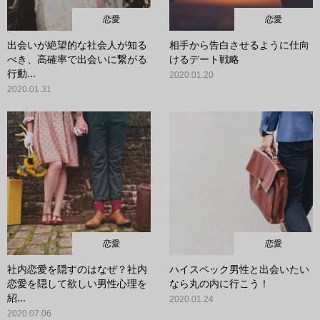
恋愛
恋愛
出会いが絶望的な社会人が知る
相手から告白させるように仕向
べき、高確率で出会いに繋がる
けるデート戦略
行動...
2020.01.20
2020.01.31
恋愛
恋愛
社内恋愛を隠すのはなぜ？社内
ハイスペック男性と出会いたい
恋愛を隠して欲しい男性心理を
なら丸の内に行こう！
紹...
2020.01.24
2020.07.06