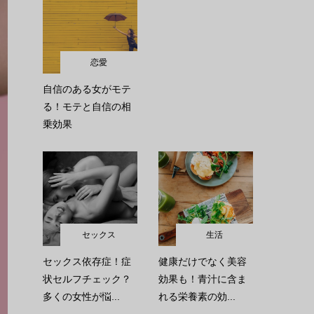
恋愛
自信のある女がモテ
る！モテと自信の相
乗効果
セックス
生活
セックス依存症！症
健康だけでなく美容
状セルフチェック？
効果も！青汁に含ま
多くの女性が悩...
れる栄養素の効...