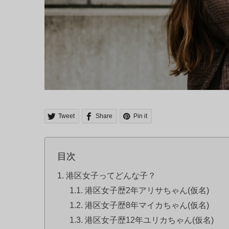
Tweet
Share
Pin it
目次
港区女子ってどんな子？
港区女子歴2年アリサちゃん(仮名)
港区女子歴8年マイカちゃん(仮名)
港区女子歴12年ユリカちゃん(仮名)