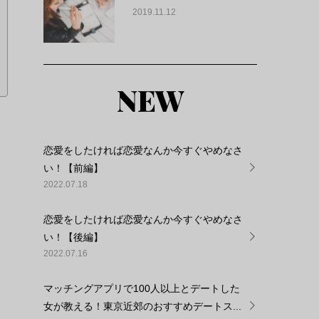
2019.11.12
NEW
恋愛をしたければ恋愛なんか今すぐやめなさ
い！【前編】
2022.07.18
し
恋愛をしたければ恋愛なんか今すぐやめなさ
い！【後編】
2022.07.16
マッチングアプリで100人以上とデートした
女が教える！東京近郊のおすすめデートス...