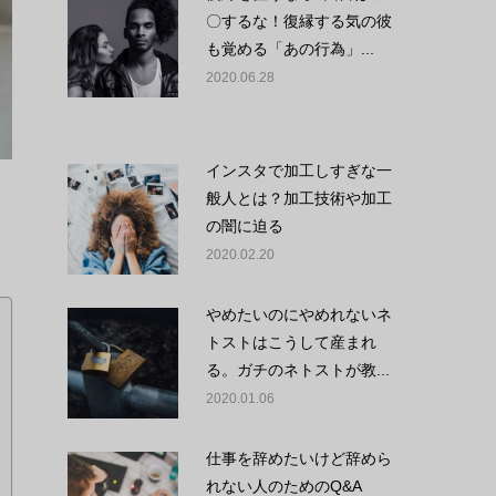
〇するな！復縁する気の彼
も覚める「あの行為」...
2020.06.28
インスタで加工しすぎな一
般人とは？加工技術や加工
の闇に迫る
2020.02.20
やめたいのにやめれないネ
トストはこうして産まれ
る。ガチのネトストが教...
2020.01.06
仕事を辞めたいけど辞めら
れない人のためのQ&A