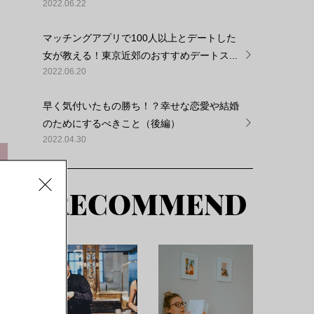
2022.06.22
マッチングアプリで100人以上とデートした
女が教える！東京近郊のおすすめデートス...
2022.06.20
早く気付いたもの勝ち！？幸せな恋愛や結婚
のためにするべきこと（後編）
2022.04.30
RECOMMEND