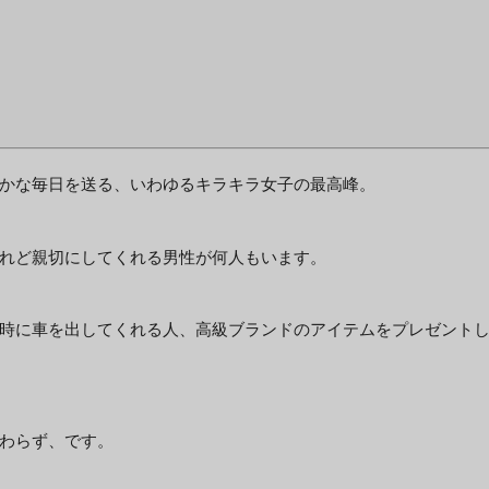
かな毎日を送る、いわゆるキラキラ女子の最高峰。
れど親切にしてくれる男性が何人もいます。
時に車を出してくれる人、高級ブランドのアイテムをプレゼント
わらず、です。