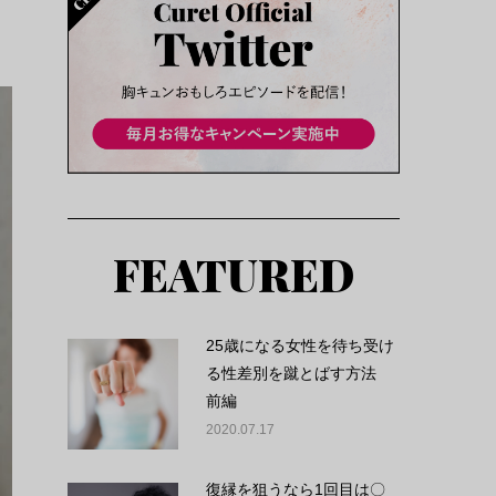
FEATURED
25歳になる女性を待ち受け
る性差別を蹴とばす方法
前編
2020.07.17
復縁を狙うなら1回目は〇