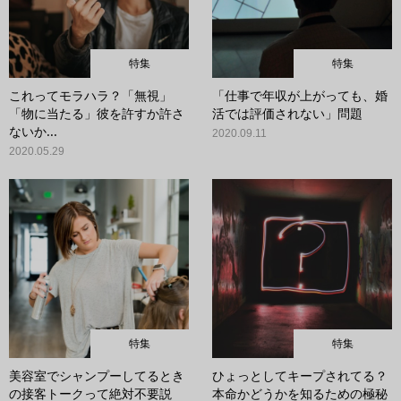
特集
特集
これってモラハラ？「無視」
「仕事で年収が上がっても、婚
「物に当たる」彼を許すか許さ
活では評価されない」問題
ないか...
2020.09.11
2020.05.29
特集
特集
美容室でシャンプーしてるとき
ひょっとしてキープされてる？
の接客トークって絶対不要説
本命かどうかを知るための極秘