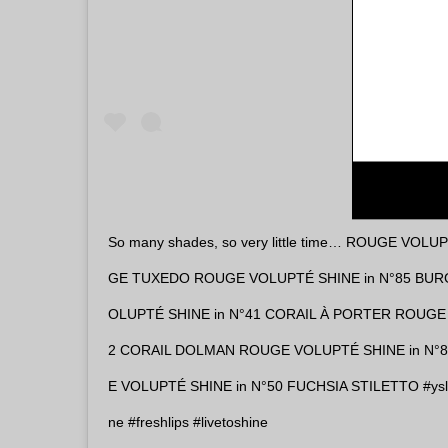
So many shades, so very little time… ROUGE VOLU
GE TUXEDO ROUGE VOLUPTÉ SHINE in N°85 BU
OLUPTÉ SHINE in N°41 CORAIL À PORTER ROUGE 
2 CORAIL DOLMAN ROUGE VOLUPTÉ SHINE in N°
E VOLUPTÉ SHINE in N°50 FUCHSIA STILETTO #yslb
ne #freshlips #livetoshine