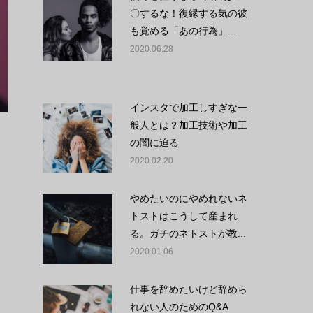
〇するな！復縁する気の彼
も覚める「あの行為」...
2020.06.28
インスタで加工しすぎな一
般人とは？加工技術や加工
の闇に迫る
2020.02.20
やめたいのにやめれないネ
トストはこうして産まれ
る。ガチのネトストが教...
紹
2020.01.06
仕事を辞めたいけど辞めら
れない人のためのQ&A