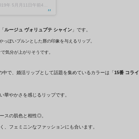
019年 5月月11日午前4時15分PDT
「
ルージュ ヴォリュプテ シャイン
」です。
やっぽいプルンとした唇の印象を与えるリップ。
けで気分が上がりそうです。
ンの中で、婚活リップとして話題を集めているカラーは「
15番 コライ
い華やかさを感じるリップです。
ースの肌色と相性◎。
く、フェミニンなファッションにも合います。