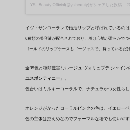
YSL Beauty Official
(@yslbeauty)がシェアした投稿 –
2
イヴ・サンローランで婚活リップと呼ばれているのは
6種類の美容液が配合されており、着け心地が滑らかでつ
ゴールドのリップケースもゴージャスで、持っているだ
全39色と種類豊富なルージュ ヴォリュプテ シャイ
ユスポンティニー
」。
色合いはミルキーコーラルで、ナチュラかつ女性らし
オレンジがかったコーラルピンクの色は、イエローベ
色の主張は控えめなのでフォーマルな場でも使いやす