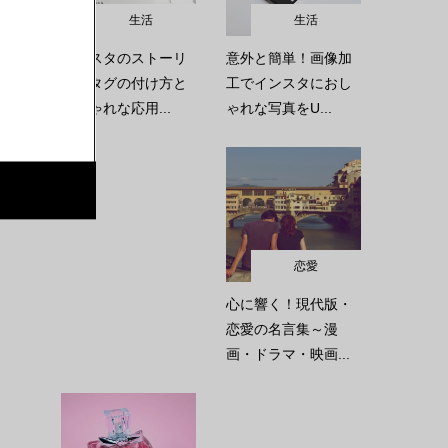
生活
生活
インスタのストーリ
意外と簡単！画像加
ーのタグの付け方と
工でインスタにおし
おしゃれな応用...
ゃれな写真をU...
恋愛
心に響く！現代版・
恋愛の名言集～漫
画・ドラマ・映画...