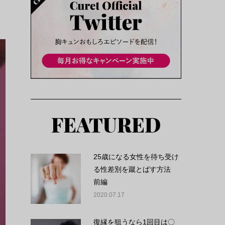
FEATURED
25歳になる女性を待ち受け
る性差別を蹴とばす方法
前編
2020.07.17
復縁を狙うなら1回目は〇