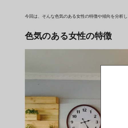
今回は、そんな色気のある女性の特徴や傾向を分析し
色気のある女性の特徴