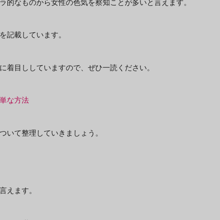
ラ的なものから女性の色気を察知ことが多いと言えます。
を記載しています。
に着目ししていますので、ぜひ一読ください。
単な方法
ついて整理していきましょう。
言えます。