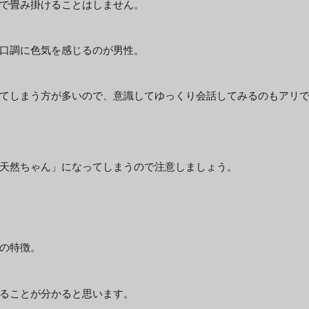
で畳み掛けることはしません。
口調に色気を感じるのが男性。
てしまう方が多いので、意識してゆっくり会話してみるのもアリ
天然ちゃん」になってしまうので注意しましょう。
の特徴。
ることが分かると思います。