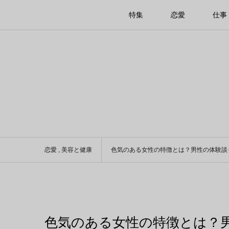
特集
恋愛
仕事
恋愛
,
美容と健康
色気のある女性の特徴とは？男性の体験談
色気のある女性の特徴とは？