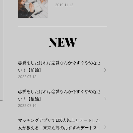
2019.11.12
NEW
恋愛をしたければ恋愛なんか今すぐやめなさ
い！【前編】
2022.07.18
恋愛をしたければ恋愛なんか今すぐやめなさ
い！【後編】
2022.07.16
マッチングアプリで100人以上とデートした
女が教える！東京近郊のおすすめデートス...