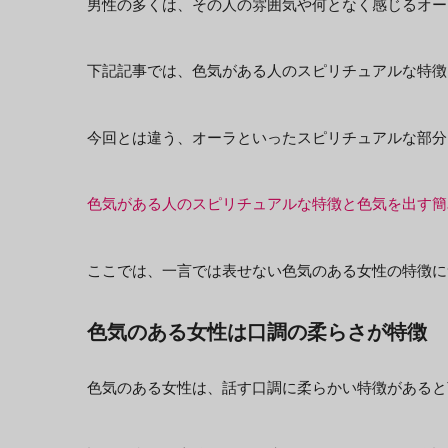
男性の多くは、その人の雰囲気や何となく感じるオー
下記記事では、色気がある人のスピリチュアルな特徴
今回とは違う、オーラといったスピリチュアルな部分
色気がある人のスピリチュアルな特徴と色気を出す簡
ここでは、一言では表せない色気のある女性の特徴に
色気のある女性は口調の柔らさが特徴
色気のある女性は、話す口調に柔らかい特徴があると