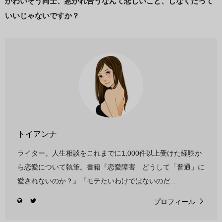
かわいそう同士、惹かれ合うなんて悲しいこと、しなくたって
いいじゃないですか？
トイアンナ
ライター。人生相談をこれまでに1,000件以上受けた経験か
ら恋愛について執筆。書籍『恋愛障害 どうして「普通」に
愛されないのか？』『モテたいわけではないのだ...
プロフィール