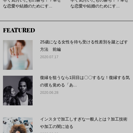
早く気付いたもの勝ち！？幸せ
早く気付いたもの勝ち！？幸せ
な恋愛や結婚のためにす...
な恋愛や結婚のためにす...
FEATURED
25歳になる女性を待ち受ける性差別を蹴とばす
方法 前編
2020.07.17
復縁を狙うなら1回目は〇〇するな！復縁する気
の彼も覚める「あ...
2020.06.28
インスタで加工しすぎな一般人とは？加工技術
や加工の闇に迫る