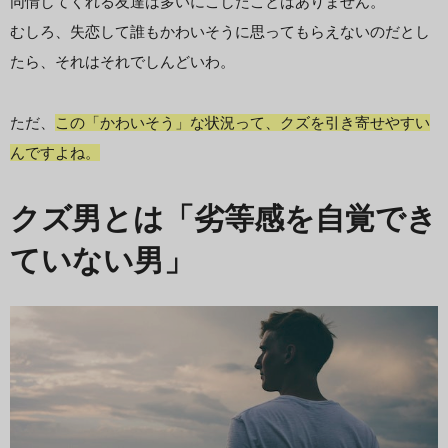
同情してくれる友達は多いにこしたことはありません。
むしろ、失恋して誰もかわいそうに思ってもらえないのだとし
たら、それはそれでしんどいわ。
ただ、
この「かわいそう」な状況って、クズを引き寄せやすい
んですよね。
クズ男とは「劣等感を自覚でき
ていない男」