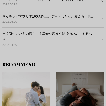
2022.06.22
マッチングアプリで100人以上とデートした女が教える！東...
2022.06.20
早く気付いたもの勝ち！？幸せな恋愛や結婚のためにするべ
き...
2022.04.30
RECOMMEND