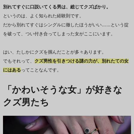
別れてすぐに口説いてくる男は、総じてクズばかり。
というのは、よく知られた経験則です。
だから別れてすぐはシングルに徹したほうがいい……という掟
を破って、つい付き合ってしまった女がここにいます。
はい、たしかにクズを掴んだことが多々あります。
でもそれって、
ク
ズ男性を引きつける謎の力が、別れたての女
にはある
ってことなんです。
「かわいそうな女」が好きな
クズ男たち