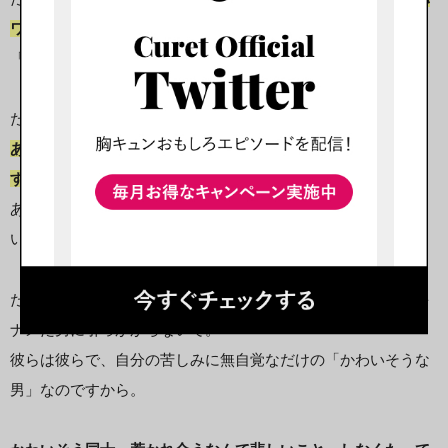
ワーだけは温存しておきましょう。
「私、かわいそうな女じゃないんで」と。
たとえ心がボロボロで、毎日泣いて目がパンパンでも。
あなたは「かわいそうな女」としてナメられなくていいんで
す。
あなたはいずれ、立ち上がって元気になっていける、素晴らし
い女性なんです。
だから、そこで「守ってあげる」という優しい、けれど自分を
ナメた男に引っかからないで。
彼らは彼らで、自分の苦しみに無自覚なだけの「かわいそうな
男」なのですから。