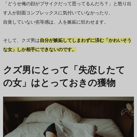
「どうせ俺の顔がブサイクだって思ってるんだろ？」と怒り出
す人が顔面コンプレックスに気付いていなかったり、
自覚していない劣等感は、人を嫉妬に狂わせます。
そして、クズ男は
自分が嫉妬してしまわずに済む「かわいそう
な女」しか相手にできないのです。
クズ男にとって「失恋したて
の女」はとっておきの獲物