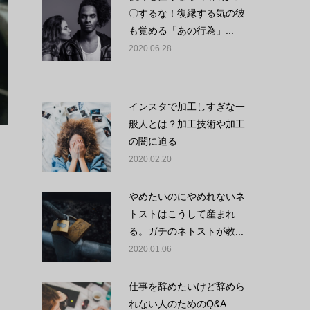
〇するな！復縁する気の彼
も覚める「あの行為」...
2020.06.28
インスタで加工しすぎな一
般人とは？加工技術や加工
の闇に迫る
2020.02.20
やめたいのにやめれないネ
トストはこうして産まれ
る。ガチのネトストが教...
2020.01.06
仕事を辞めたいけど辞めら
れない人のためのQ&A