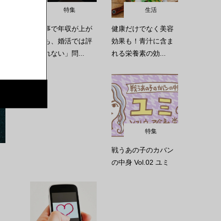
特集
生活
「仕事で年収が上が
健康だけでなく美容
っても、婚活では評
効果も！青汁に含ま
価されない」問...
れる栄養素の効...
特集
戦うあの子のカバン
の中身 Vol.02 ユミ