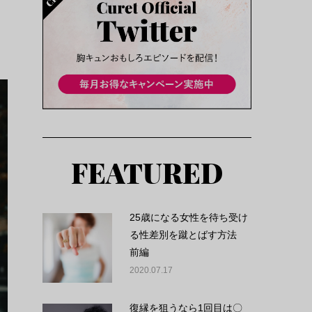
FEATURED
25歳になる女性を待ち受け
る性差別を蹴とばす方法
前編
2020.07.17
復縁を狙うなら1回目は〇