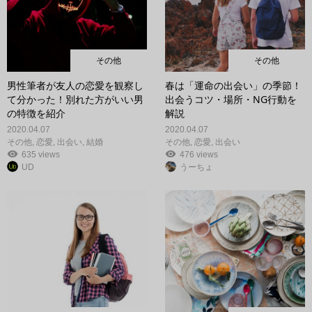
その他
その他
男性筆者が友人の恋愛を観察し
春は「運命の出会い」の季節！
て分かった！別れた方がいい男
出会うコツ・場所・NG行動を
の特徴を紹介
解説
2020.04.07
2020.04.07
その他
,
恋愛
,
出会い
,
結婚
その他
,
恋愛
,
出会い
635 views
476 views
UD
うーちょ