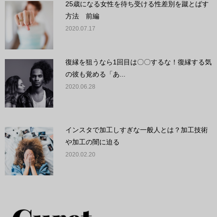
25歳になる女性を待ち受ける性差別を蹴とばす
方法 前編
2020.07.17
復縁を狙うなら1回目は〇〇するな！復縁する気
の彼も覚める「あ...
2020.06.28
インスタで加工しすぎな一般人とは？加工技術
や加工の闇に迫る
2020.02.20