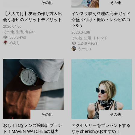
その他
その他
【大人向け】友達の作り方＆出
インスタ映え料理の完全ガイド
会う場所のメリットデメリット
◎盛り付け・撮影・レシピのコ
ツ3つ
2020.04.06
その他
,
生活
,
出会い
2020.04.06
568 views
その他
,
生活
,
トレンド
めあり
1,249 views
うーちょ
その他
その他
おしゃれなメンズ腕時計ブラン
アクセサリーをプレゼントする
ド！MAVEN WATCHESの魅力
ならcherishがおすすめ！