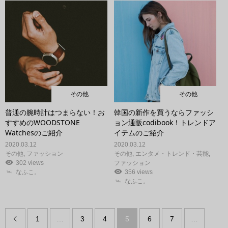
その他
その他
普通の腕時計はつまらない！お
韓国の新作を買うならファッシ
すすめのWOODSTONE
ョン通販codibook！トレンドア
Watchesのご紹介
イテムのご紹介
2020.03.12
2020.03.12
その他
,
ファッション
その他
,
エンタメ・トレンド・芸能
,
302 views
ファッション
なふこ。
356 views
なふこ。
1
…
3
4
5
6
7
…
