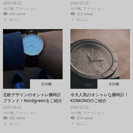
2020.03.12
2020.03.12
その他
,
ファッション
その他
,
ファッション
480 views
315 views
なふこ。
なふこ。
その他
その他
北欧デザインのオシャレ腕時計
今大人気のオシャレな腕時計！
ブランド！Nordgreenをご紹介
KOMONOのご紹介
2020.03.12
2020.03.12
その他
,
ファッション
その他
,
ファッション
362 views
236 views
なふこ。
なふこ。