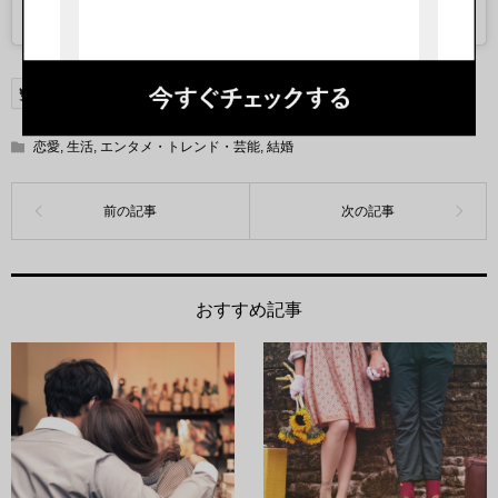
A post shared by @
davemccary
on
Dec 4, 2019 at 4:42pm PST
恋愛
,
生活
,
エンタメ・トレンド・芸能
,
結婚
おすすめ記事