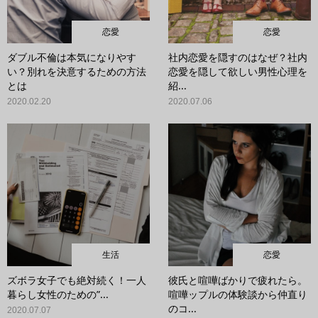
恋愛
恋愛
ダブル不倫は本気になりやす
社内恋愛を隠すのはなぜ？社内
い？別れを決意するための方法
恋愛を隠して欲しい男性心理を
とは
紹...
2020.02.20
2020.07.06
生活
恋愛
ズボラ女子でも絶対続く！一人
彼氏と喧嘩ばかりで疲れたら。
暮らし女性のための”...
喧嘩ップルの体験談から仲直り
のコ...
2020.07.07