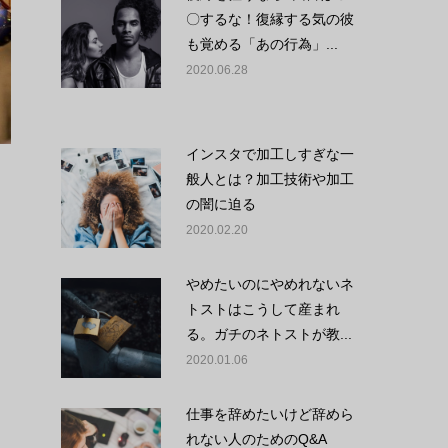
〇するな！復縁する気の彼
も覚める「あの行為」...
2020.06.28
インスタで加工しすぎな一
般人とは？加工技術や加工
の闇に迫る
2020.02.20
やめたいのにやめれないネ
トストはこうして産まれ
る。ガチのネトストが教...
2020.01.06
仕事を辞めたいけど辞めら
れない人のためのQ&A