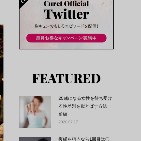
FEATURED
25歳になる女性を待ち受け
る性差別を蹴とばす方法
前編
2020.07.17
復縁を狙うなら1回目は〇