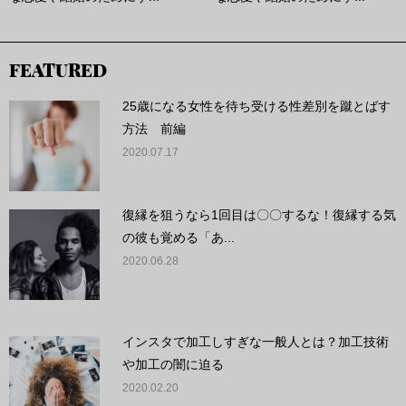
FEATURED
25歳になる女性を待ち受ける性差別を蹴とばす
方法 前編
2020.07.17
復縁を狙うなら1回目は〇〇するな！復縁する気
の彼も覚める「あ...
2020.06.28
インスタで加工しすぎな一般人とは？加工技術
や加工の闇に迫る
2020.02.20