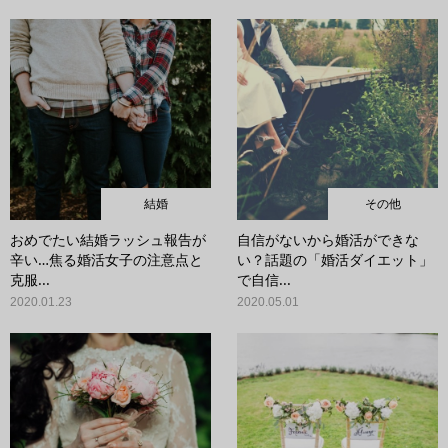
結婚
その他
おめでたい結婚ラッシュ報告が
自信がないから婚活ができな
辛い…焦る婚活女子の注意点と
い？話題の「婚活ダイエット」
克服...
で自信...
2020.01.23
2020.05.01