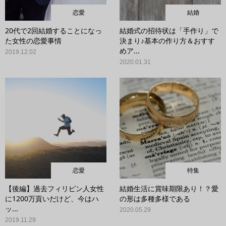
恋愛
結婚
20代で2回結婚することになっ
結婚式の招待状は「手作り」で
た女性の恋愛事情
決まり♪基本の作り方＆おすす
めア...
2019.12.02
2020.01.31
恋愛
特集
【後編】過去フィリピン人女性
結婚生活に賞味期限あり！？愛
に1200万貢いだけど、今はハ
の形は多種多様である
ッ...
2020.05.29
2019.11.29