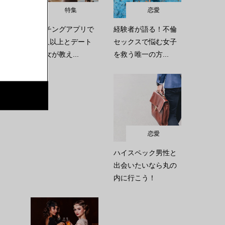
特集
恋愛
マッチングアプリで
経験者が語る！不倫
100人以上とデート
セックスで悩む女子
した女が教え...
を救う唯一の方...
恋愛
ハイスペック男性と
出会いたいなら丸の
内に行こう！
う