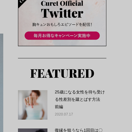
FEATURED
25歳になる女性を待ち受け
る性差別を蹴とばす方法
前編
2020.07.17
復縁を狙うなら1回目は〇