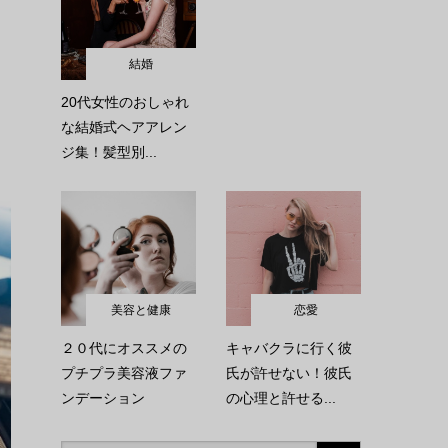
結婚
20代女性のおしゃれ
な結婚式ヘアアレン
ジ集！髪型別...
美容と健康
恋愛
２０代にオススメの
キャバクラに行く彼
プチプラ美容液ファ
氏が許せない！彼氏
ンデーション
の心理と許せる...