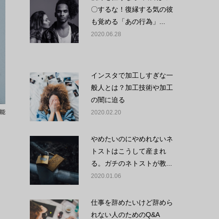
〇するな！復縁する気の彼
も覚める「あの行為」...
2020.06.28
インスタで加工しすぎな一
般人とは？加工技術や加工
の闇に迫る
能
2020.02.20
やめたいのにやめれないネ
トストはこうして産まれ
る。ガチのネトストが教...
2020.01.06
仕事を辞めたいけど辞めら
れない人のためのQ&A