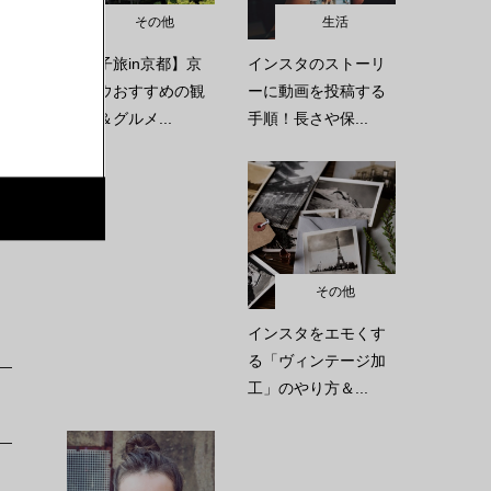
その他
生活
【女子旅in京都】京
インスタのストーリ
都ツウおすすめの観
ーに動画を投稿する
光地＆グルメ...
手順！長さや保...
い
その他
インスタをエモくす
る「ヴィンテージ加
工」のやり方＆...