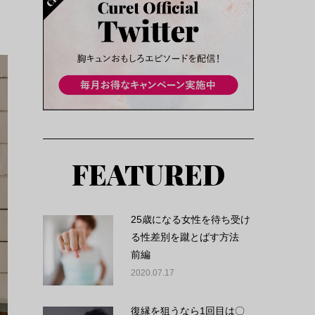
FEATURED
25歳になる女性を待ち受け
る性差別を蹴とばす方法
前編
2020.07.17
復縁を狙うなら1回目は〇