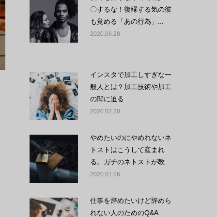
〇するな！復縁する気の彼
も覚める「あの行為」...
2020.06.28
インスタで加工しすぎな一
般人とは？加工技術や加工
の闇に迫る
2020.02.20
やめたいのにやめれないネ
トストはこうして産まれ
る。ガチのネトストが教...
2020.01.06
仕事を辞めたいけど辞めら
れない人のためのQ&A