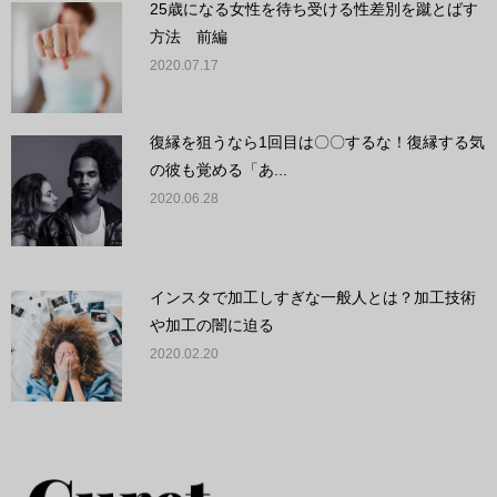
25歳になる女性を待ち受ける性差別を蹴とばす
方法 前編
2020.07.17
復縁を狙うなら1回目は〇〇するな！復縁する気
の彼も覚める「あ...
2020.06.28
インスタで加工しすぎな一般人とは？加工技術
や加工の闇に迫る
2020.02.20