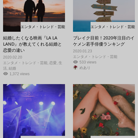
エンタメ・トレンド・芸能
エンタメ・トレンド・芸能
結婚したくなる映画『LA LA
ブレイク目前！2020年注目のイ
LAND』が教えてくれる結婚と
ケメン若手俳優ランキング
恋愛の違い
2020.01.23
エンタメ・トレンド・芸能
2020.02.20
533 views
エンタメ・トレンド・芸能
,
恋愛
,
生
めあり
活
,
結婚
1,372 views