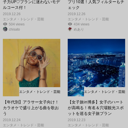
子力UP♡プランに迷わないモデ
プリ10選！人気フィルターもチ
ルコース付！
ェック
2019.12.26
2019.12.26
エンタメ・トレンド・芸能
エンタメ・トレンド・芸能
504 views
434 views
chisato
めあり
エンタメ・トレンド・芸能
エンタメ・トレンド・芸能
【年代別】アラサー女子向け！
【女子旅in博多】女子のハート
カラオケで盛り上がる曲を歌お
が高鳴る！有名＆穴場観光スポ
う
ットを巡る女子旅プラン
2019.12.24
2019.12.23
エンタメ・トレンド・芸能
エンタメ・トレンド・芸能