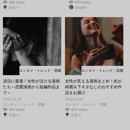
696 views
958 views
めあり
chisato
エンタメ・トレンド・芸能
エンタメ・トレンド・芸能
涙活に最適！女性が泣ける漫画
女性が笑える漫画まとめ！絵が
たち～恋愛漫画から短編作品ま
綺麗＆下ネタなしのおすすめ作
で～
品をお届け
2019.12.19
2019.12.18
エンタメ・トレンド・芸能
エンタメ・トレンド・芸能
304 views
926 views
めあり
めあり