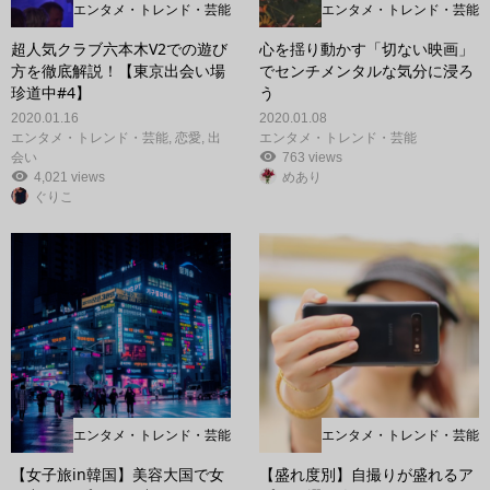
エンタメ・トレンド・芸能
エンタメ・トレンド・芸能
超人気クラブ六本木V2での遊び
心を揺り動かす「切ない映画」
方を徹底解説！【東京出会い場
でセンチメンタルな気分に浸ろ
珍道中#4】
う
2020.01.16
2020.01.08
エンタメ・トレンド・芸能
,
恋愛
,
出
エンタメ・トレンド・芸能
会い
763 views
4,021 views
めあり
ぐりこ
エンタメ・トレンド・芸能
エンタメ・トレンド・芸能
【女子旅in韓国】美容大国で女
【盛れ度別】自撮りが盛れるア