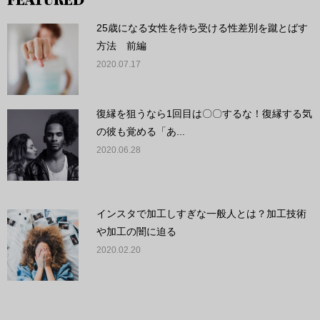
FEATURED
25歳になる女性を待ち受ける性差別を蹴とばす
方法 前編
2020.07.17
復縁を狙うなら1回目は〇〇するな！復縁する気
の彼も覚める「あ...
2020.06.28
インスタで加工しすぎな一般人とは？加工技術
や加工の闇に迫る
2020.02.20