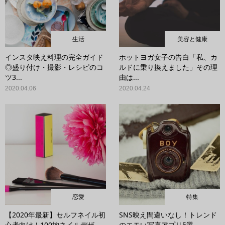
生活
美容と健康
インスタ映え料理の完全ガイド
ホットヨガ女子の告白「私、カ
◎盛り付け・撮影・レシピのコ
ルドに乗り換えました」その理
ツ3...
由は...
2020.04.06
2020.04.24
恋愛
特集
【2020年最新】セルフネイル初
SNS映え間違いなし！トレンド
心者向け！100均ネイルデザ...
のエモい写真アプリ5選