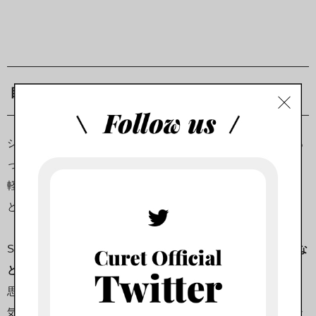
自宅だから周りの目が気にならない
ジムやヨガスタジオに通うとなると、たとえトレーニングであ
ってもある程度の身支度が必要です。
軽いメイクをしたり、人によってはヘアセットに時間がかかる
という人もいるでしょう。
SOELUのライブレッスンなら、
自宅で受けられるのでメイクな
どの身支度が不要。
思い立ったらすぐにレッスンを受けることができます。
気軽に手軽にレッスンを受けられるのは、自宅でのオンライン