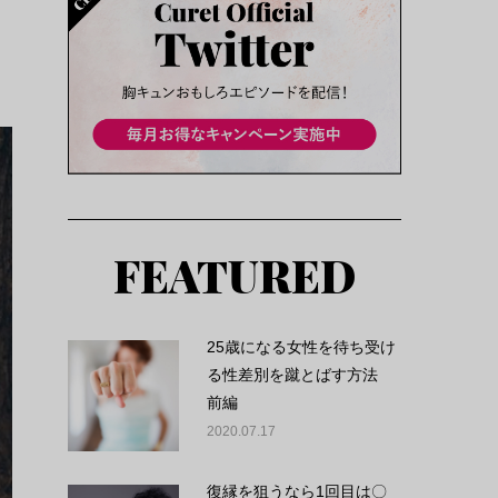
FEATURED
25歳になる女性を待ち受け
る性差別を蹴とばす方法
前編
2020.07.17
復縁を狙うなら1回目は〇