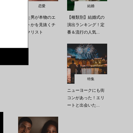
恋愛
結婚
恋した男が本物のエ
【種類別】結婚式の
リートかを見抜くチ
演出ランキング！定
ェックリスト
番＆流行の人気...
特集
ニューヨークにも街
コンがあった！エリ
ートと出会いた...