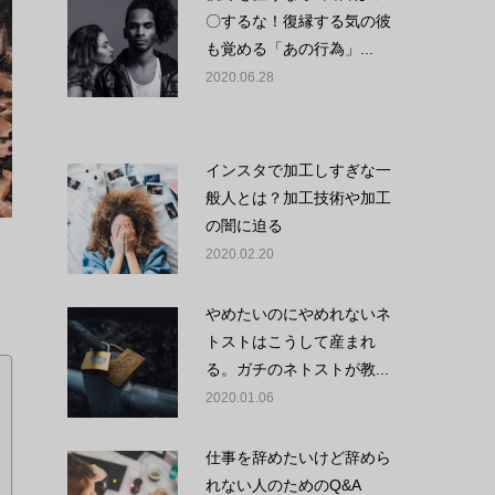
〇するな！復縁する気の彼
も覚める「あの行為」...
2020.06.28
インスタで加工しすぎな一
般人とは？加工技術や加工
の闇に迫る
2020.02.20
やめたいのにやめれないネ
トストはこうして産まれ
る。ガチのネトストが教...
2020.01.06
仕事を辞めたいけど辞めら
れない人のためのQ&A