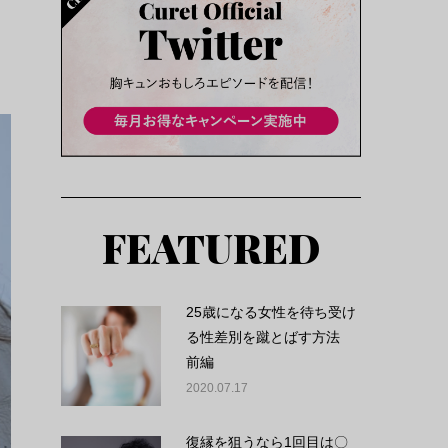
FEATURED
25歳になる女性を待ち受け
る性差別を蹴とばす方法
前編
2020.07.17
復縁を狙うなら1回目は〇