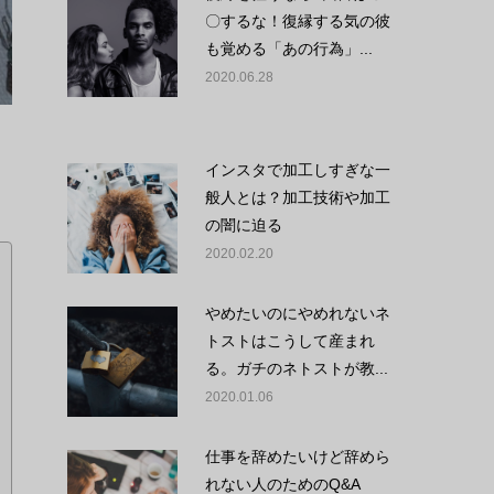
〇するな！復縁する気の彼
も覚める「あの行為」...
2020.06.28
インスタで加工しすぎな一
般人とは？加工技術や加工
の闇に迫る
2020.02.20
やめたいのにやめれないネ
トストはこうして産まれ
る。ガチのネトストが教...
2020.01.06
仕事を辞めたいけど辞めら
れない人のためのQ&A